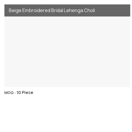
Beige Embroidered Bridal Lehenga Choli
10 Piece
MOQ :